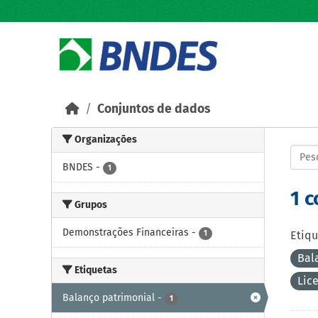
Skip to main content
Conjuntos de dados
Organizações
BNDES
-
1
1 
Grupos
Demonstrações Financeiras
-
1
Etiqu
Bal
Etiquetas
Lic
Balanço patrimonial
-
1