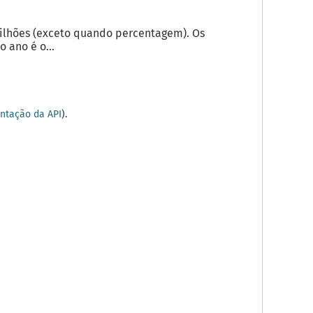
milhões (exceto quando percentagem). Os
 ano é o...
tação da API
).