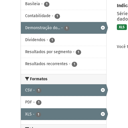
Basileia
-
1
Indic
Série
Contabilidade
-
1
dados
XLS
Demonstração do...
-
1
Dividendos
-
1
Você 
Resultados por segmento
-
1
Resultados recorrentes
-
1
Formatos
CSV
-
1
PDF
-
1
XLS
-
1