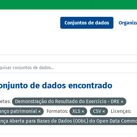
Conjuntos de dados
Organiz
conjunto de dados encontrado
etas:
Demonstração do Resultado do Exercício - DRE
anço patrimonial
Formatos:
XLS
CSV
Licenças:
ença Aberta para Bases de Dados (ODbL) do Open Data Comm