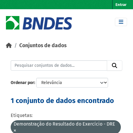
Skip to main content
Entrar
Conjuntos de dados
Ordenar por
1 conjunto de dados encontrado
Etiquetas:
Demonstração do Resultado do Exercício - DRE