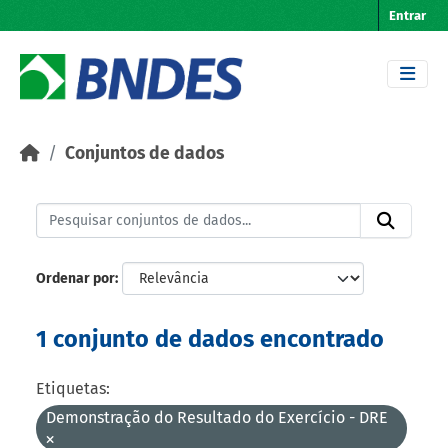
Skip to main content
Entrar
Conjuntos de dados
Ordenar por
1 conjunto de dados encontrado
Etiquetas:
Demonstração do Resultado do Exercício - DRE