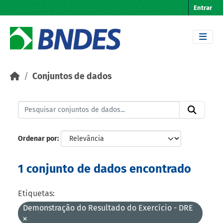
Skip to main content
Entrar
Conjuntos de dados
Ordenar por
1 conjunto de dados encontrado
Etiquetas:
Demonstração do Resultado do Exercício - DRE