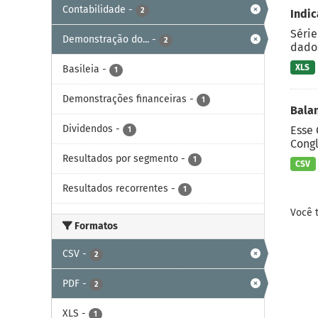
Contabilidade
-
2
Indic
Série
Demonstração do...
-
2
dados
XLS
Basileia
-
1
Demonstrações financeiras
-
1
Bala
Dividendos
-
Esse 
1
Cong
Resultados por segmento
-
1
CSV
Resultados recorrentes
-
1
Você 
Formatos
CSV
-
2
PDF
-
2
XLS
-
1