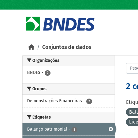
Skip to main content
Conjuntos de dados
Organizações
BNDES
-
2
2 
Grupos
Demonstrações Financeiras
-
2
Etiqu
Bal
Etiquetas
Lic
Balanço patrimonial
-
2