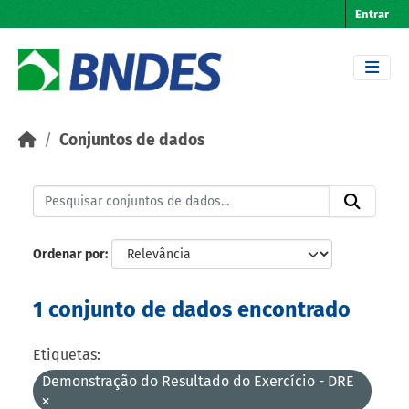
Skip to main content
Entrar
Conjuntos de dados
Ordenar por
1 conjunto de dados encontrado
Etiquetas:
Demonstração do Resultado do Exercício - DRE