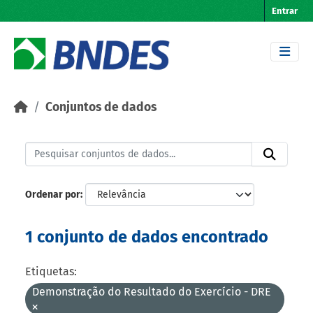
Skip to main content
Entrar
Conjuntos de dados
Ordenar por
1 conjunto de dados encontrado
Etiquetas:
Demonstração do Resultado do Exercício - DRE