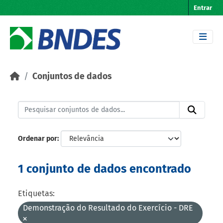
Skip to main content
Entrar
Conjuntos de dados
Ordenar por
1 conjunto de dados encontrado
Etiquetas:
Demonstração do Resultado do Exercício - DRE