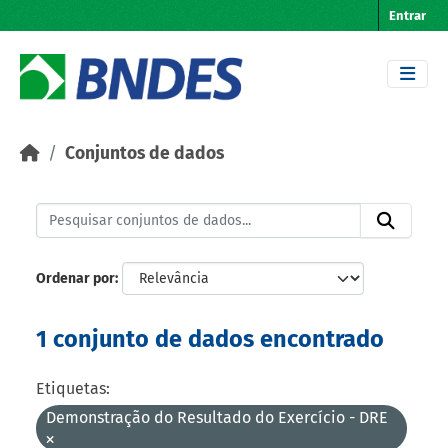
Skip to main content
Entrar
Conjuntos de dados
Ordenar por
1 conjunto de dados encontrado
Etiquetas:
Demonstração do Resultado do Exercício - DRE