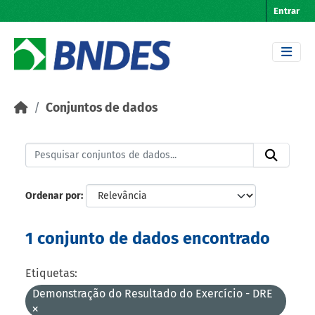
Skip to main content
Entrar
Conjuntos de dados
Ordenar por
1 conjunto de dados encontrado
Etiquetas:
Demonstração do Resultado do Exercício - DRE