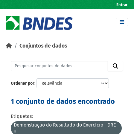
Skip to main content
Entrar
Conjuntos de dados
Ordenar por
1 conjunto de dados encontrado
Etiquetas:
Demonstração do Resultado do Exercício - DRE