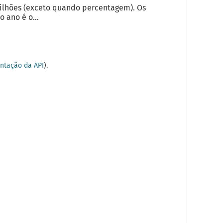
milhões (exceto quando percentagem). Os
 ano é o...
tação da API
).