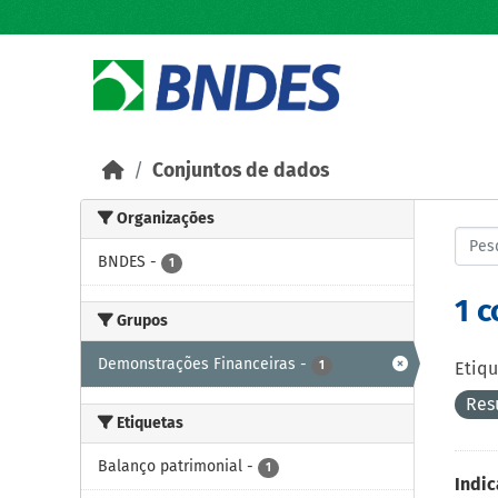
Skip to main content
Conjuntos de dados
Organizações
BNDES
-
1
1 
Grupos
Demonstrações Financeiras
-
1
Etiqu
Res
Etiquetas
Balanço patrimonial
-
1
Indic