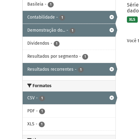
Basileia
-
Série
1
dados
Contabilidade
-
1
XLS
Demonstração do...
-
1
Você 
Dividendos
-
1
Resultados por segmento
-
1
Resultados recorrentes
-
1
Formatos
CSV
-
1
PDF
-
1
XLS
-
1