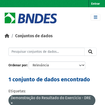
Skip to main content
Entrar
Conjuntos de dados
Ordenar por
1 conjunto de dados encontrado
Etiquetas:
Demonstração do Resultado do Exercício - DRE