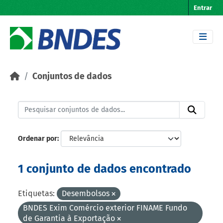
Skip to main content
Entrar
Conjuntos de dados
Ordenar por
1 conjunto de dados encontrado
Etiquetas:
Desembolsos
BNDES Exim Comércio exterior FINAME Fundo
de Garantia à Exportação