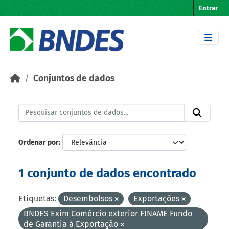
Skip to main content
Entrar
Conjuntos de dados
Ordenar por
1 conjunto de dados encontrado
Etiquetas:
Desembolsos
Exportações
BNDES Exim Comércio exterior FINAME Fundo
de Garantia à Exportação