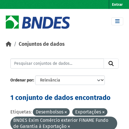
Skip to main content
Entrar
Conjuntos de dados
Ordenar por
1 conjunto de dados encontrado
Etiquetas:
Desembolsos
Exportações
BNDES Exim Comércio exterior FINAME Fundo
de Garantia à Exportação