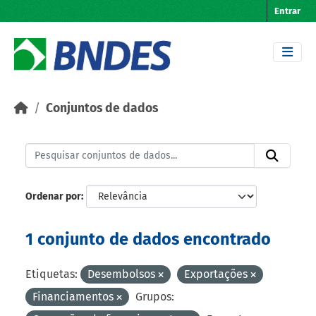
Skip to main content
Entrar
Conjuntos de dados
Ordenar por
1 conjunto de dados encontrado
Etiquetas:
Desembolsos
Exportações
Financiamentos
Grupos: