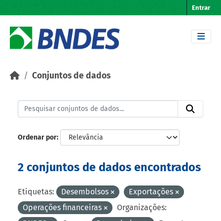
Skip to main content
Entrar
Conjuntos de dados
Ordenar por
2 conjuntos de dados encontrados
Etiquetas:
Desembolsos
Exportações
Operações financeiras
Organizações: