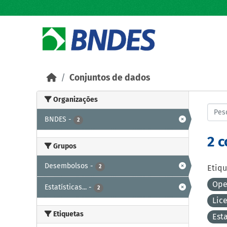
Skip to main content
Conjuntos de dados
Organizações
BNDES
-
2
2 
Grupos
Desembolsos
-
2
Etiqu
Ope
Estatísticas...
-
2
Lic
Etiquetas
Est