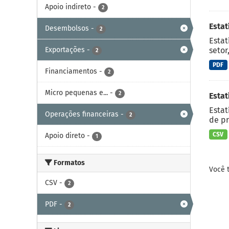
Apoio indireto
-
2
Esta
Desembolsos
-
2
Estat
Exportações
-
setor
2
PDF
Financiamentos
-
2
Micro pequenas e...
-
2
Estat
Estat
Operações financeiras
-
2
de pr
CSV
Apoio direto
-
1
Formatos
Você 
CSV
-
2
PDF
-
2