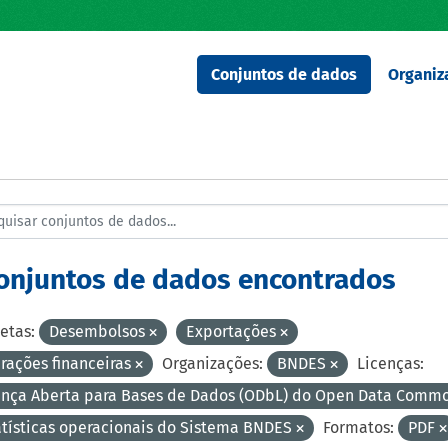
Conjuntos de dados
Organiz
conjuntos de dados encontrados
etas:
Desembolsos
Exportações
rações financeiras
Organizações:
BNDES
Licenças:
ença Aberta para Bases de Dados (ODbL) do Open Data Comm
atísticas operacionais do Sistema BNDES
Formatos:
PDF