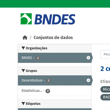
Skip to main content
Conjuntos de dados
Organizações
BNDES
-
2
2 
Grupos
Desembolsos
-
2
Etiqu
Mic
Estatísticas...
-
2
BN
Etiquetas