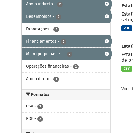
Apoio indireto
-
2
Esta
Estat
Desembolsos
-
2
setor
PDF
Exportações
-
2
Financiamentos
-
2
Estat
Micro pequenas e...
-
Estat
2
de pr
Operações financeiras
-
2
CSV
Apoio direto
-
1
Você 
Formatos
CSV
-
2
PDF
-
2