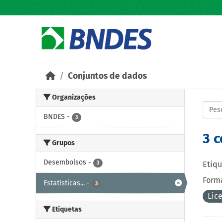
Skip to main content
Conjuntos de dados
Organizações
BNDES
-
3
3 
Grupos
Desembolsos
-
3
Etiqu
Forma
Estatísticas...
-
3
Lic
Etiquetas