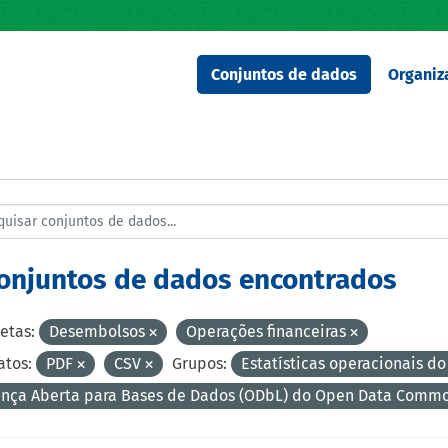
Conjuntos de dados
Organiz
conjuntos de dados encontrados
etas:
Desembolsos
Operações financeiras
tos:
PDF
CSV
Grupos:
Estatísticas operacionais 
ença Aberta para Bases de Dados (ODbL) do Open Data Comm