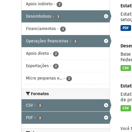
Apoio indireto
-
3
Esta
Estat
Desembolsos
-
3
setor
PDF
Financiamentos
-
3
Operações financeiras
-
3
Dese
Apoio direto
-
Base 
2
Feder
Exportações
-
2
CSV
Micro pequenas e...
-
2
Estat
Formatos
Estat
de pr
CSV
-
3
CSV
PDF
-
3
Você 