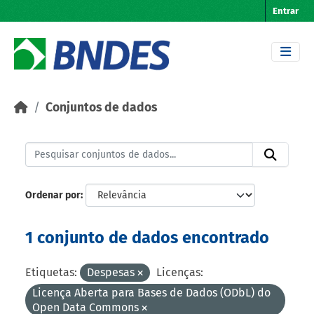
Skip to main content
Entrar
Conjuntos de dados
Ordenar por
1 conjunto de dados encontrado
Etiquetas:
Despesas
Licenças:
Licença Aberta para Bases de Dados (ODbL) do
Open Data Commons