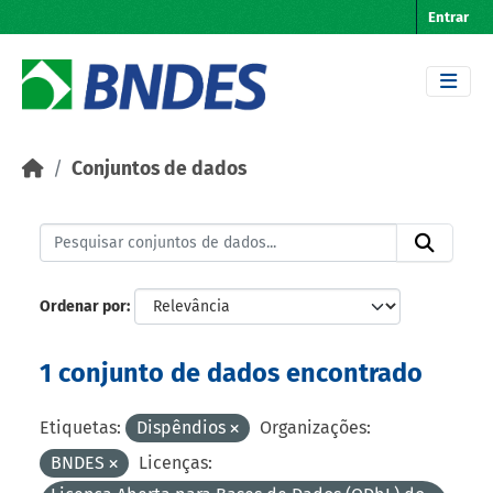
Skip to main content
Entrar
Conjuntos de dados
Ordenar por
1 conjunto de dados encontrado
Etiquetas:
Dispêndios
Organizações:
BNDES
Licenças: