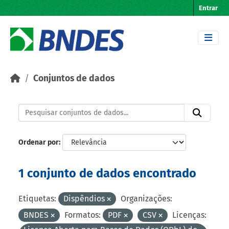
Skip to main content
Entrar
Conjuntos de dados
Ordenar por
1 conjunto de dados encontrado
Etiquetas:
Dispêndios
Organizações:
BNDES
Formatos:
PDF
CSV
Licenças: