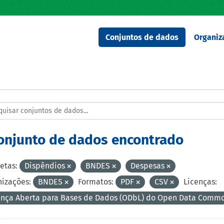
Conjuntos de dados
Organiz
conjunto de dados encontrado
etas:
Dispêndios
BNDES
Despesas
izações:
BNDES
Formatos:
PDF
CSV
Licenças:
ença Aberta para Bases de Dados (ODbL) do Open Data Comm