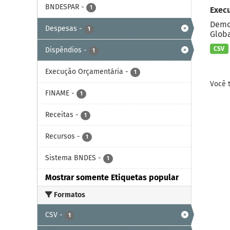
BNDESPAR
-
1
Exec
Demon
Despesas
-
1
Globa
CSV
Dispêndios
-
1
Execução Orçamentária
-
1
Você 
FINAME
-
1
Receitas
-
1
Recursos
-
1
Sistema BNDES
-
1
Mostrar somente Etiquetas popular
Formatos
CSV
-
1