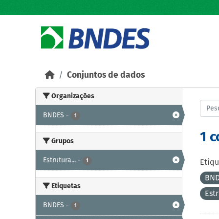
Skip to main content
Conjuntos de dados
Organizações
BNDES
-
1
1 
Grupos
Estrutura...
-
1
Etiqu
BN
Etiquetas
Est
BNDES
-
1