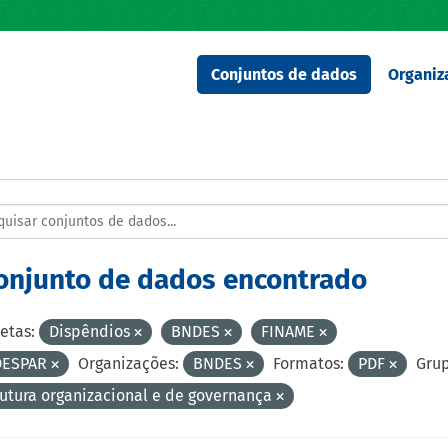
Conjuntos de dados
Organiz
conjunto de dados encontrado
etas:
Dispêndios
BNDES
FINAME
DESPAR
Organizações:
BNDES
Formatos:
PDF
Grup
rutura organizacional e de governança