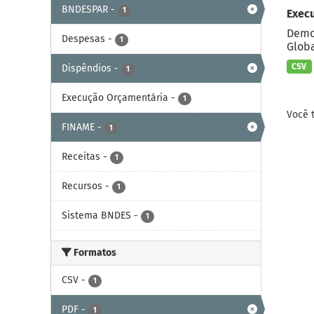
BNDESPAR
-
1
Exec
Demon
Despesas
-
1
Globa
CSV
Dispêndios
-
1
Execução Orçamentária
-
1
Você 
FINAME
-
1
Receitas
-
1
Recursos
-
1
Sistema BNDES
-
1
Formatos
CSV
-
1
PDF
-
1