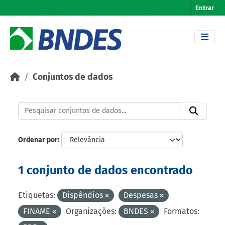
Skip to main content
Entrar
Conjuntos de dados
Ordenar por
1 conjunto de dados encontrado
Etiquetas:
Dispêndios
Despesas
FINAME
Organizações:
BNDES
Formatos: