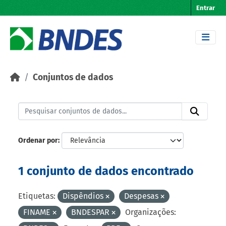
Skip to main content
Entrar
Conjuntos de dados
Ordenar por
1 conjunto de dados encontrado
Etiquetas:
Dispêndios
Despesas
FINAME
BNDESPAR
Organizações: