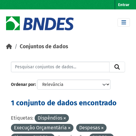
Skip to main content
Entrar
Conjuntos de dados
Ordenar por
1 conjunto de dados encontrado
Etiquetas:
Dispêndios
Execução Orçamentária
Despesas