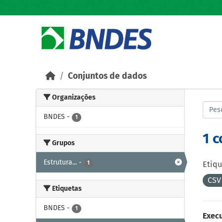
Skip to main content
Conjuntos de dados
Organizações
BNDES
-
1
1 
Grupos
Estrutura...
-
1
Etiqu
CS
Etiquetas
BNDES
-
1
Exec