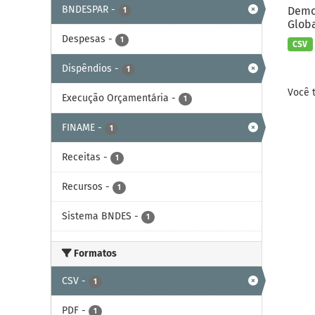
BNDESPAR
-
Demon
1
Globa
Despesas
-
1
CSV
Dispêndios
-
1
Você 
Execução Orçamentária
-
1
FINAME
-
1
Receitas
-
1
Recursos
-
1
Sistema BNDES
-
1
Formatos
CSV
-
1
PDF
-
1