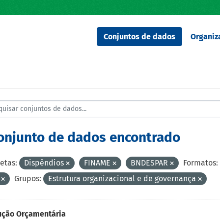
Conjuntos de dados
Organiz
conjunto de dados encontrado
etas:
Dispêndios
FINAME
BNDESPAR
Formatos:
V
Grupos:
Estrutura organizacional e de governança
ução Orçamentária