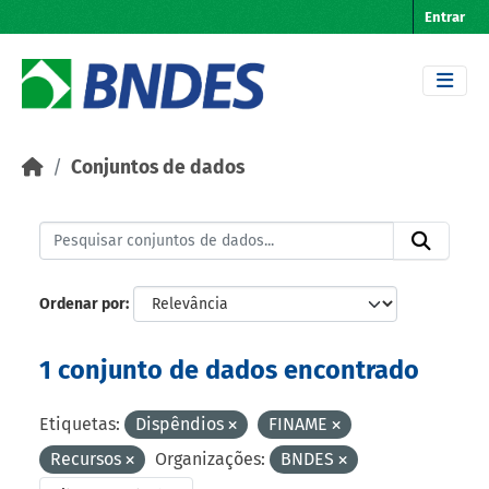
Skip to main content
Entrar
Conjuntos de dados
Ordenar por
1 conjunto de dados encontrado
Etiquetas:
Dispêndios
FINAME
Recursos
Organizações:
BNDES