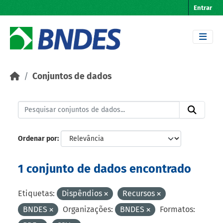
Skip to main content
Entrar
Conjuntos de dados
Ordenar por
1 conjunto de dados encontrado
Etiquetas:
Dispêndios
Recursos
BNDES
Organizações:
BNDES
Formatos: