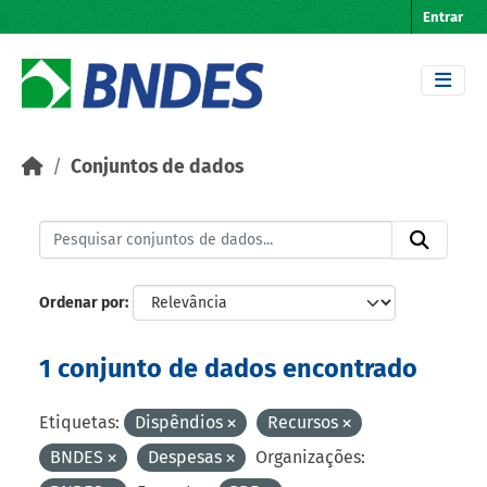
Skip to main content
Entrar
Conjuntos de dados
Ordenar por
1 conjunto de dados encontrado
Etiquetas:
Dispêndios
Recursos
BNDES
Despesas
Organizações: