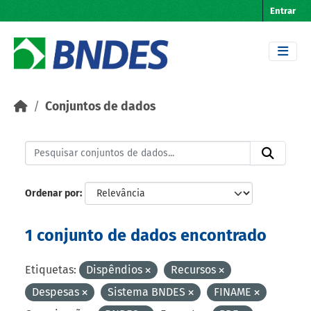
Skip to main content
Entrar
Conjuntos de dados
Ordenar por
1 conjunto de dados encontrado
Etiquetas:
Dispêndios
Recursos
Despesas
Sistema BNDES
FINAME