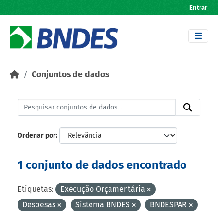
Skip to main content
Entrar
Conjuntos de dados
Ordenar por
1 conjunto de dados encontrado
Etiquetas:
Execução Orçamentária
Despesas
Sistema BNDES
BNDESPAR