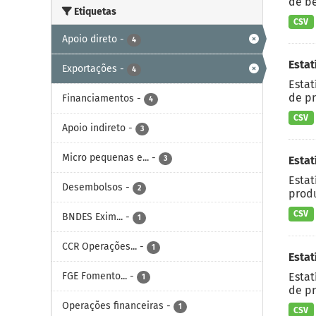
de be
Etiquetas
CSV
Apoio direto
-
4
Estat
Exportações
-
4
Estat
de pr
Financiamentos
-
4
CSV
Apoio indireto
-
3
Micro pequenas e...
-
3
Estat
Estat
Desembolsos
-
2
produ
CSV
BNDES Exim...
-
1
CCR Operações...
-
1
Estat
Estat
FGE Fomento...
-
1
de pr
Operações financeiras
-
1
CSV