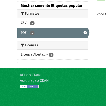
Mostrar somente Etiquetas popular
Formatos
Você 
CSV
-
4
PDF
-
4
Licenças
Licença Aberta...
-
4
API do CKAN
Associação CKAN