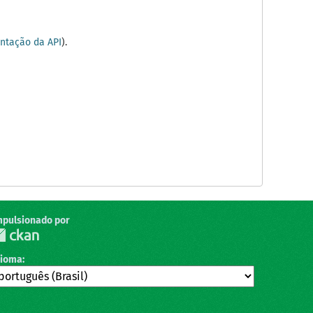
tação da API
).
mpulsionado por
dioma