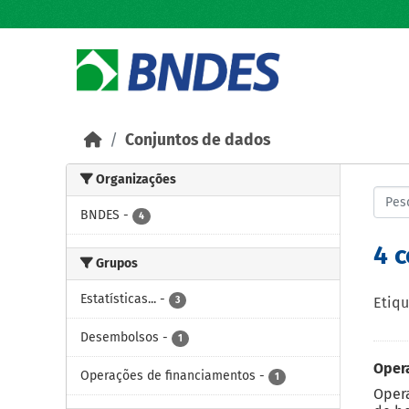
Skip to main content
Conjuntos de dados
Organizações
BNDES
-
4
4 
Grupos
Estatísticas...
-
3
Etiqu
Desembolsos
-
1
Oper
Operações de financiamentos
-
1
Opera