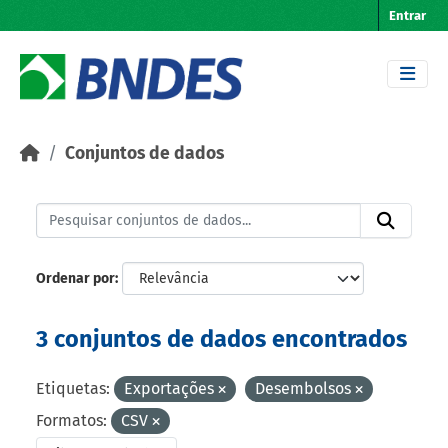
Skip to main content
Entrar
Conjuntos de dados
Ordenar por
3 conjuntos de dados encontrados
Etiquetas:
Exportações
Desembolsos
Formatos:
CSV