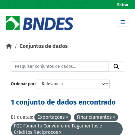
Skip to main content
Entrar
Conjuntos de dados
Ordenar por
1 conjunto de dados encontrado
Etiquetas:
Exportações
Financiamentos
FGE Fomento Convênio de Pagamentos e
Créditos Recíprocos