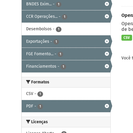
BNDES Exim...
-
1
Oper
CCR Operações...
-
1
Opera
Desembolsos
-
de be
1
CSV
Exportações
-
1
FGE Fomento...
-
1
Você 
Financiamentos
-
1
Formatos
CSV
-
1
PDF
-
1
Licenças