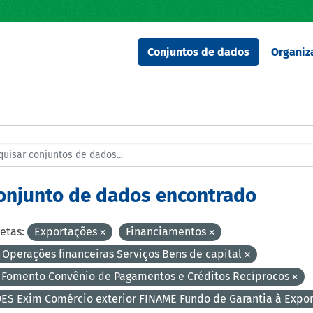
Conjuntos de dados
Organiz
conjunto de dados encontrado
etas:
Exportações
Financiamentos
 Operações financeiras Serviços Bens de capital
 Fomento Convênio de Pagamentos e Créditos Recíprocos
ES Exim Comércio exterior FINAME Fundo de Garantia à Expo