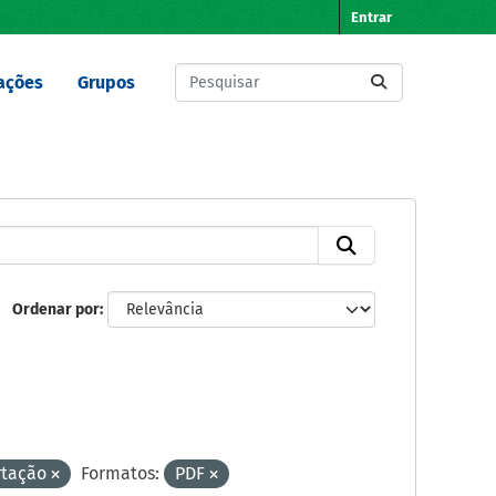
Entrar
ações
Grupos
Ordenar por
rtação
Formatos:
PDF