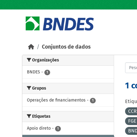
Skip to main content
Conjuntos de dados
Organizações
BNDES
-
1
1 
Grupos
Operações de financiamentos
-
1
Etiqu
CCR
Etiquetas
FGE
Apoio direto
-
1
BND