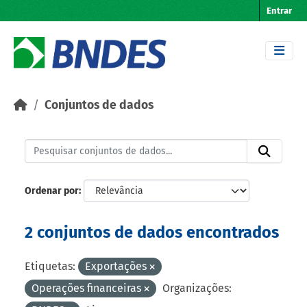
Skip to main content
Entrar
Conjuntos de dados
Ordenar por
2 conjuntos de dados encontrados
Etiquetas:
Exportações
Operações financeiras
Organizações: