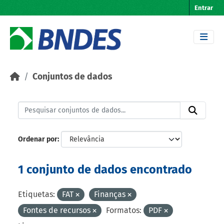
Skip to main content
Entrar
Conjuntos de dados
Ordenar por
1 conjunto de dados encontrado
Etiquetas:
FAT
Finanças
Fontes de recursos
Formatos:
PDF