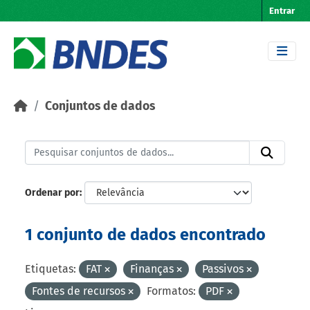
Skip to main content
Entrar
Conjuntos de dados
Ordenar por
1 conjunto de dados encontrado
Etiquetas:
FAT
Finanças
Passivos
Fontes de recursos
Formatos:
PDF