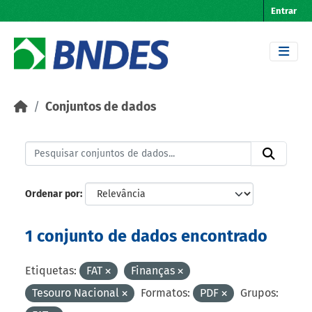
Skip to main content
Entrar
Conjuntos de dados
Ordenar por
1 conjunto de dados encontrado
Etiquetas:
FAT
Finanças
Tesouro Nacional
Formatos:
PDF
Grupos: