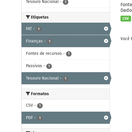
Tesouro Nacional
-
1
Fonte
Dados
Etiquetas
CSV
FAT
-
1
Você 
Finanças
-
1
Fontes de recursos
-
1
Passivos
-
1
Tesouro Nacional
-
1
Formatos
CSV
-
1
PDF
-
1