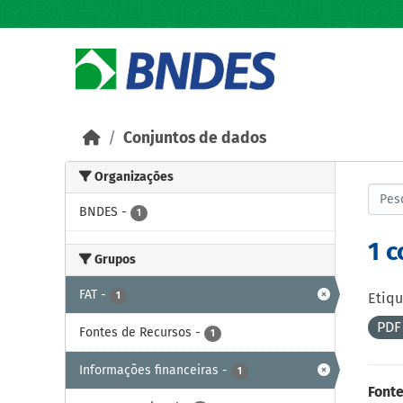
Skip to main content
Conjuntos de dados
Organizações
BNDES
-
1
1 
Grupos
FAT
-
1
Etiqu
PD
Fontes de Recursos
-
1
Informações financeiras
-
1
Fonte