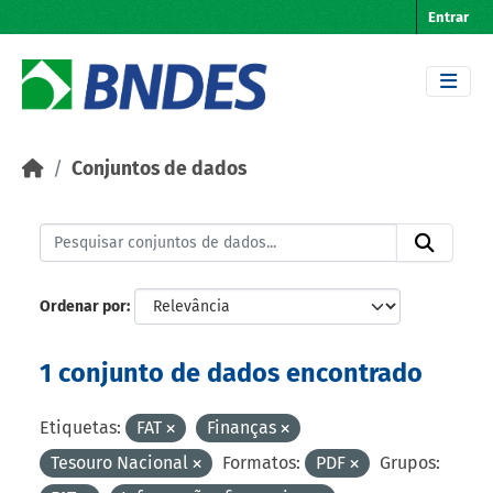
Skip to main content
Entrar
Conjuntos de dados
Ordenar por
1 conjunto de dados encontrado
Etiquetas:
FAT
Finanças
Tesouro Nacional
Formatos:
PDF
Grupos: