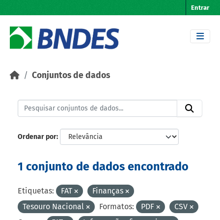
Skip to main content
Entrar
Conjuntos de dados
Ordenar por
1 conjunto de dados encontrado
Etiquetas:
FAT
Finanças
Tesouro Nacional
Formatos:
PDF
CSV