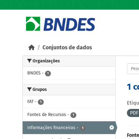
Skip to main content
Conjuntos de dados
Organizações
BNDES
-
1
1 
Grupos
FAT
-
1
Etiqu
PD
Fontes de Recursos
-
1
Informações financeiras
-
1
Fonte