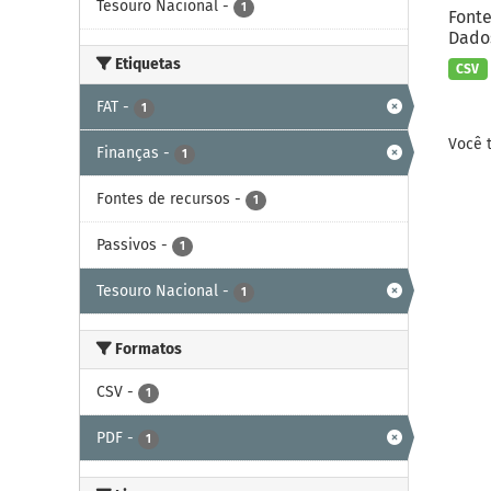
Tesouro Nacional
-
1
Fonte
Dados
Etiquetas
CSV
FAT
-
1
Você 
Finanças
-
1
Fontes de recursos
-
1
Passivos
-
1
Tesouro Nacional
-
1
Formatos
CSV
-
1
PDF
-
1