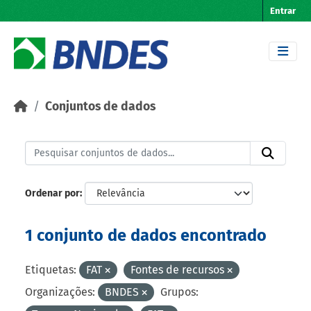
Skip to main content
Entrar
Conjuntos de dados
Ordenar por
1 conjunto de dados encontrado
Etiquetas:
FAT
Fontes de recursos
Organizações:
BNDES
Grupos: