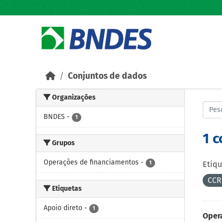
Skip to main content
Conjuntos de dados
Organizações
BNDES
-
1
1 
Grupos
Operações de financiamentos
-
1
Etiqu
CCR
Etiquetas
Apoio direto
-
1
Oper