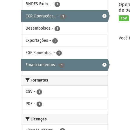
BNDES Exim...
-
Opera
1
de be
CCR Operações...
-
1
CSV
Desembolsos
-
1
Você 
Exportações
-
1
FGE Fomento...
-
1
Financiamentos
-
1
Formatos
CSV
-
1
PDF
-
1
Licenças