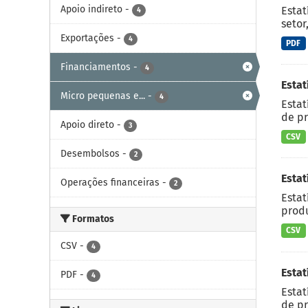
Apoio indireto
-
Estat
4
setor
Exportações
-
4
PDF
Financiamentos
-
4
Estat
Micro pequenas e...
-
4
Estat
de pr
Apoio direto
-
3
CSV
Desembolsos
-
2
Estat
Operações financeiras
-
2
Estat
produ
Formatos
CSV
CSV
-
4
Estat
PDF
-
4
Estat
de pr