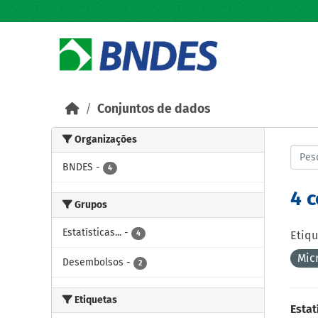
Skip to main content
Conjuntos de dados
Organizações
BNDES
-
4
4 
Grupos
Estatísticas...
-
4
Etiqu
Mic
Desembolsos
-
2
Etiquetas
Esta